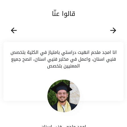
قالوا عنّا
انا امجد ملحم انهيت دراستي بامتياز في الكلية بتخصص
فنيي اسنان، واعمل في مختبر فنيي اسنان، انصح جميع
المعنيين بتخصص
امجد ملحم - فني اسنان