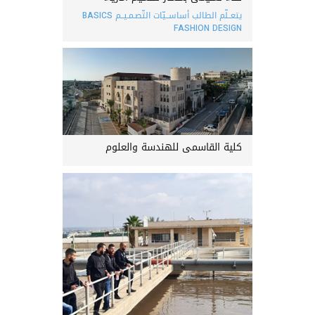
يتعــلّم الطالب أساســيّات التّصـمـيــم BASICS
FASHION DESIGN
كلية القاسمي للهندسة والعلوم