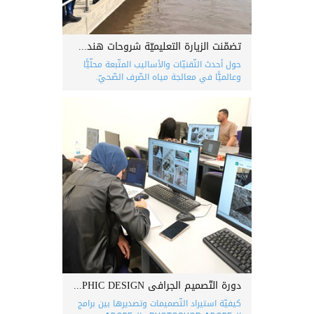
تضمّنت الزيارة التعليميّة شروحات هندسيّة ومهنيّة
حول أحدث التّقنيّات والأساليب المتّبعة محلّيًّا
وعالميًّا في معالجة مياه الصّرف الصّحيّ.
دورة التّصميم الجرافي GRAPHIC DESIGN
كيفيّة استيراد التّصميمات وتصديرها بين برامج