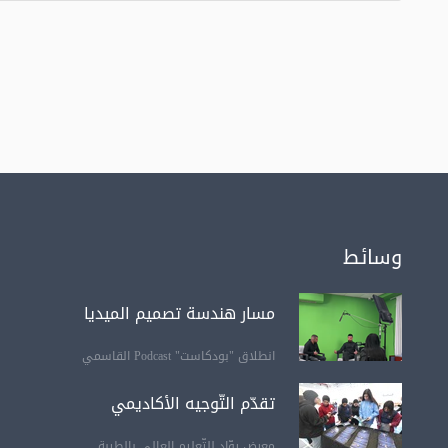
وسائط
مسار هندسة تصميم الميديا
انطلاق "بودكاست" Podcast القاسمي
تقدّم التّوجيه الأكاديمي
معرض روّاد للتّعليم العالي بالطيبة