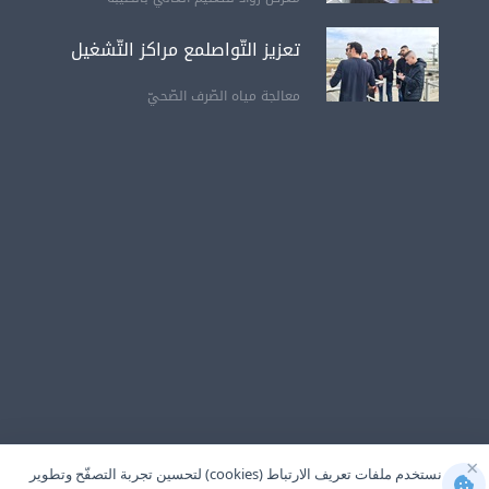
تعزيز التّواصلمع مراكز التّشغيل
معالجة مياه الصّرف الصّحيّ
×
نستخدم ملفات تعريف الارتباط (cookies) لتحسين تجربة التصفّح وتطوير