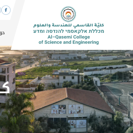
حول
كه